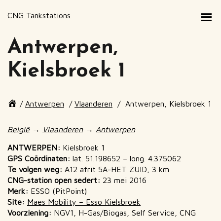
CNG Tankstations
Antwerpen,
Kielsbroek 1
Page
/
Antwerpen
/
Vlaanderen
/
Antwerpen, Kielsbroek 1
breadcrumbs
End
of
België
→
Vlaanderen
→
Antwerpen
page
breadcrumbs
ANTWERPEN:
Kielsbroek 1
GPS Coördinaten:
lat. 51.198652 – long. 4.375062
Te volgen weg:
A12 afrit 5A-HET ZUID, 3 km
CNG-station open sedert:
23 mei 2016
Merk:
ESSO (PitPoint)
Site:
Maes Mobility – Esso Kielsbroek
Voorziening:
NGV1, H-Gas/Biogas, Self Service, CNG