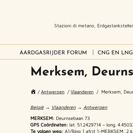
Stazioni di metano, Erdgastankstelle
AARDGASRIJDER FORUM
CNG EN LNG
Merksem, Deurn
Page
/
Antwerpen
/
Vlaanderen
/
Merksem, Deur
breadcrumbs
End
of
België
→
Vlaanderen
→
Antwerpen
page
breadcrumbs
MERKSEM:
Deurnsebaan 73
GPS Coördinaten:
lat. 51.2429714 – long. 4.450
Te volgen weg:
A1/Ring 1 afrit 1-MERKSEM, 2 