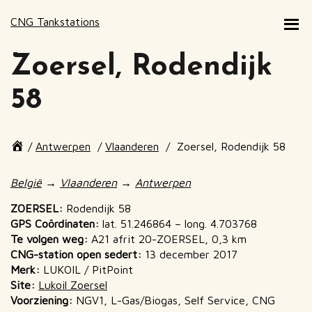
CNG Tankstations
Zoersel, Rodendijk
58
Page
/
Antwerpen
/
Vlaanderen
/
Zoersel, Rodendijk 58
breadcrumbs
End
of
België
→
Vlaanderen
→
Antwerpen
page
breadcrumbs
ZOERSEL:
Rodendijk 58
GPS Coördinaten:
lat. 51.246864 – long. 4.703768
Te volgen weg:
A21 afrit 20-ZOERSEL, 0,3 km
CNG-station open sedert:
13 december 2017
Merk:
LUKOIL / PitPoint
Site:
Lukoil Zoersel
Voorziening:
NGV1, L-Gas/Biogas, Self Service, CNG