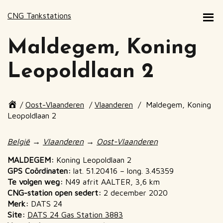
CNG Tankstations
Maldegem, Koning
Leopoldlaan 2
Page
/
Oost-Vlaanderen
/
Vlaanderen
/
Maldegem, Koning
breadcrumbs
Leopoldlaan 2
End
of
België
→
Vlaanderen
→
Oost-Vlaanderen
page
breadcrumbs
MALDEGEM:
Koning Leopoldlaan 2
GPS Coördinaten:
lat. 51.20416 – long. 3.45359
Te volgen weg:
N49 afrit AALTER, 3,6 km
CNG-station open sedert:
2 december 2020
Merk:
DATS 24
Site:
DATS 24 Gas Station 3883