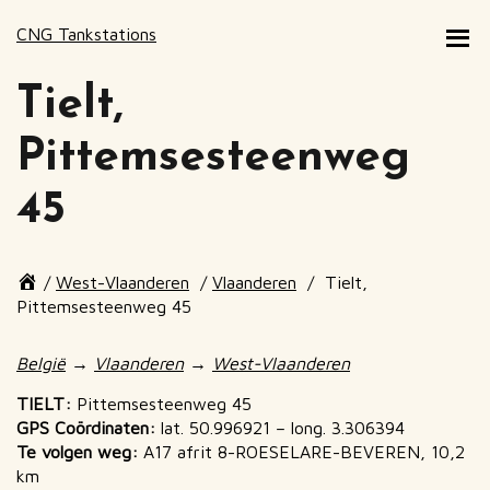
CNG Tankstations
Tielt,
Pittemsesteenweg
45
Page
/
West-Vlaanderen
/
Vlaanderen
/
Tielt,
breadcrumbs
Pittemsesteenweg 45
End
of
België
→
Vlaanderen
→
West-Vlaanderen
page
breadcrumbs
TIELT:
Pittemsesteenweg 45
GPS Coördinaten:
lat. 50.996921 – long. 3.306394
Te volgen weg:
A17 afrit 8-ROESELARE-BEVEREN, 10,2
km