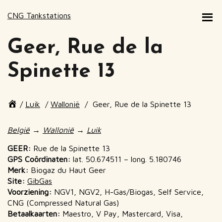
CNG Tankstations
Geer, Rue de la
Spinette 13
Page
/
Luik
/
Wallonië
/
Geer, Rue de la Spinette 13
breadcrumbs
End
of
België
→
Wallonië
→
Luik
page
breadcrumbs
GEER:
Rue de la Spinette 13
GPS Coördinaten:
lat. 50.674511 – long. 5.180746
Merk:
Biogaz du Haut Geer
Site:
GibGas
Voorziening:
NGV1, NGV2, H-Gas/Biogas, Self Service,
CNG (Compressed Natural Gas)
Betaalkaarten:
Maestro, V Pay, Mastercard, Visa,