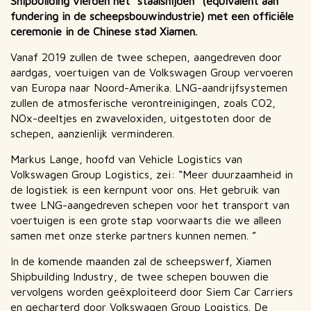
Shipbuilding vierden het “staalsnijden” (equivalent aan
fundering in de scheepsbouwindustrie) met een officiële
ceremonie in de Chinese stad Xiamen.
Vanaf 2019 zullen de twee schepen, aangedreven door
aardgas, voertuigen van de Volkswagen Group vervoeren
van Europa naar Noord-Amerika. LNG-aandrijfsystemen
zullen de atmosferische verontreinigingen, zoals CO2,
NOx-deeltjes en zwaveloxiden, uitgestoten door de
schepen, aanzienlijk verminderen.
Markus Lange, hoofd van Vehicle Logistics van
Volkswagen Group Logistics, zei: “Meer duurzaamheid in
de logistiek is een kernpunt voor ons. Het gebruik van
twee LNG-aangedreven schepen voor het transport van
voertuigen is een grote stap voorwaarts die we alleen
samen met onze sterke partners kunnen nemen. ”
In de komende maanden zal de scheepswerf, Xiamen
Shipbuilding Industry, de twee schepen bouwen die
vervolgens worden geëxploiteerd door Siem Car Carriers
en gecharterd door Volkswagen Group Logistics. De